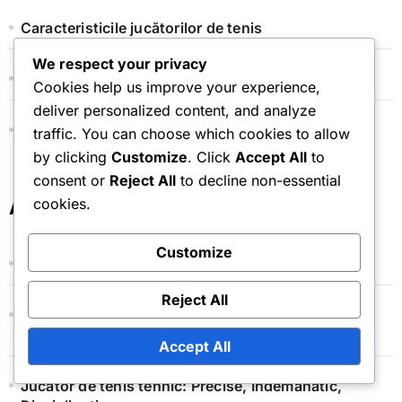
Caracteristicile jucătorilor de tenis
We respect your privacy
Nivelurile de abilități ale jucătorilor de tenis
Cookies help us improve your experience,
deliver personalized content, and analyze
Stilurile de joc ale jucătorilor de tenis
traffic. You can choose which cookies to allow
by clicking
Customize
. Click
Accept All
to
consent or
Reject All
to decline non-essential
cookies.
Articole recente
Customize
Jucător Strategic: Analitic, Calculat, Metodic
Reject All
Jucător de tenis puternic: puternic, dominant,
agresiv
Accept All
Jucător de tenis tehnic: Precise, Îndemânatic,