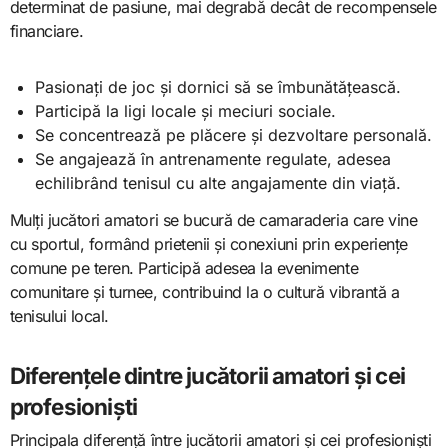
determinat de pasiune, mai degrabă decât de recompensele
financiare.
Pasionați de joc și dornici să se îmbunătățească.
Participă la ligi locale și meciuri sociale.
Se concentrează pe plăcere și dezvoltare personală.
Se angajează în antrenamente regulate, adesea
echilibrând tenisul cu alte angajamente din viață.
Mulți jucători amatori se bucură de camaraderia care vine
cu sportul, formând prietenii și conexiuni prin experiențe
comune pe teren. Participă adesea la evenimente
comunitare și turnee, contribuind la o cultură vibrantă a
tenisului local.
Diferențele dintre jucătorii amatori și cei
profesioniști
Principala diferență între jucătorii amatori și cei profesioniști