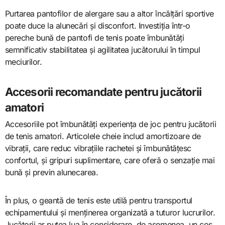
Purtarea pantofilor de alergare sau a altor încălțări sportive
poate duce la alunecări și disconfort. Investiția într-o
pereche bună de pantofi de tenis poate îmbunătăți
semnificativ stabilitatea și agilitatea jucătorului în timpul
meciurilor.
Accesorii recomandate pentru jucătorii
amatori
Accesoriile pot îmbunătăți experiența de joc pentru jucătorii
de tenis amatori. Articolele cheie includ amortizoare de
vibrații, care reduc vibrațiile rachetei și îmbunătățesc
confortul, și gripuri suplimentare, care oferă o senzație mai
bună și previn alunecarea.
În plus, o geantă de tenis este utilă pentru transportul
echipamentului și menținerea organizată a tuturor lucrurilor.
Jucătorii ar putea lua în considerare, de asemenea, un coș