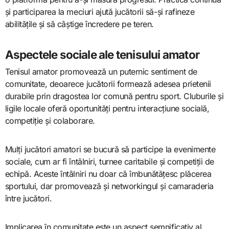
și participarea la meciuri ajută jucătorii să-și rafineze
abilitățile și să câștige încredere pe teren.
Aspectele sociale ale tenisului amator
Tenisul amator promovează un puternic sentiment de
comunitate, deoarece jucătorii formează adesea prietenii
durabile prin dragostea lor comună pentru sport. Cluburile și
ligile locale oferă oportunități pentru interacțiune socială,
competiție și colaborare.
Mulți jucători amatori se bucură să participe la evenimente
sociale, cum ar fi întâlniri, turnee caritabile și competiții de
echipă. Aceste întâlniri nu doar că îmbunătățesc plăcerea
sportului, dar promovează și networkingul și camaraderia
între jucători.
Implicarea în comunitate este un aspect semnificativ al