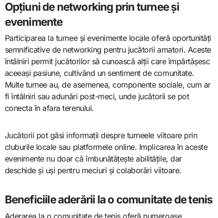
Opțiuni de networking prin turnee și
evenimente
Participarea la turnee și evenimente locale oferă oportunități
semnificative de networking pentru jucătorii amatori. Aceste
întâlniri permit jucătorilor să cunoască alții care împărtășesc
aceeași pasiune, cultivând un sentiment de comunitate.
Multe turnee au, de asemenea, componente sociale, cum ar
fi întâlniri sau adunări post-meci, unde jucătorii se pot
conecta în afara terenului.
Jucătorii pot găsi informații despre turneele viitoare prin
cluburile locale sau platformele online. Implicarea în aceste
evenimente nu doar că îmbunătățește abilitățile, dar
deschide și uși pentru meciuri și colaborări viitoare.
Beneficiile aderării la o comunitate de tenis
Aderarea la o comunitate de tenis oferă numeroase