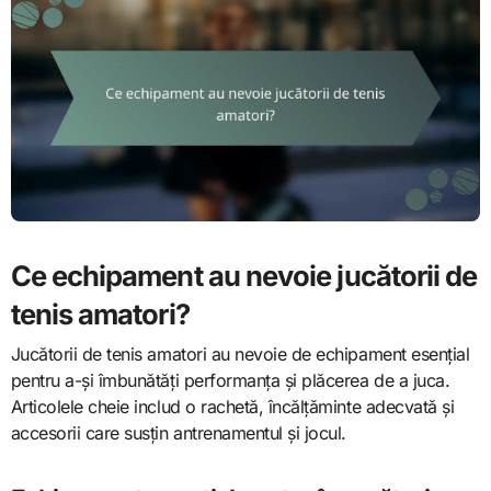
Ce echipament au nevoie jucătorii de
tenis amatori?
Jucătorii de tenis amatori au nevoie de echipament esențial
pentru a-și îmbunătăți performanța și plăcerea de a juca.
Articolele cheie includ o rachetă, încălțăminte adecvată și
accesorii care susțin antrenamentul și jocul.