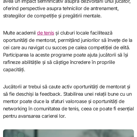
avea un impact semnificativ asupra dezvoltării unui jucător,
oferind perspective asupra tehnicilor de antrenament,
strategiilor de competiție și pregătirii mentale.
Multe academii
de tenis
și cluburi locale facilitează
oportunități de mentorat, permițând juniorilor să învețe de la
cei care au navigat cu succes pe calea competiției de elită.
Participarea la aceste programe poate ajuta jucătorii să își
rafineze abilitățile și să câștige încredere în propriile
capacități.
Jucătorii ar trebui să caute activ oportunități de mentorat și
să fie deschiși la feedback. Stabilirea unei relații bune cu un
mentor poate duce la sfaturi valoroase și oportunități de
networking în comunitatea de tenis, ceea ce poate fi esențial
pentru avansarea carierei lor.