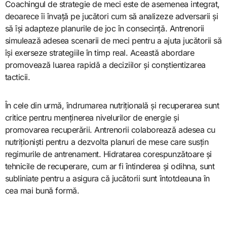
Coachingul de strategie de meci este de asemenea integrat,
deoarece îi învață pe jucători cum să analizeze adversarii și
să își adapteze planurile de joc în consecință. Antrenorii
simulează adesea scenarii de meci pentru a ajuta jucătorii să
își exerseze strategiile în timp real. Această abordare
promovează luarea rapidă a deciziilor și conștientizarea
tacticii.
În cele din urmă, îndrumarea nutrițională și recuperarea sunt
critice pentru menținerea nivelurilor de energie și
promovarea recuperării. Antrenorii colaborează adesea cu
nutriționiști pentru a dezvolta planuri de mese care susțin
regimurile de antrenament. Hidratarea corespunzătoare și
tehnicile de recuperare, cum ar fi întinderea și odihna, sunt
subliniate pentru a asigura că jucătorii sunt întotdeauna în
cea mai bună formă.