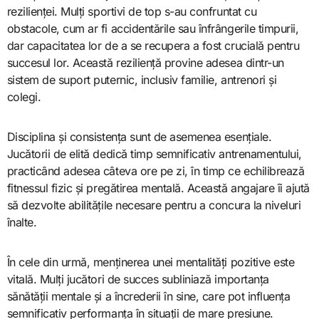
rezilienței. Mulți sportivi de top s-au confruntat cu
obstacole, cum ar fi accidentările sau înfrângerile timpurii,
dar capacitatea lor de a se recupera a fost crucială pentru
succesul lor. Această reziliență provine adesea dintr-un
sistem de suport puternic, inclusiv familie, antrenori și
colegi.
Disciplina și consistența sunt de asemenea esențiale.
Jucătorii de elită dedică timp semnificativ antrenamentului,
practicând adesea câteva ore pe zi, în timp ce echilibrează
fitnessul fizic și pregătirea mentală. Această angajare îi ajută
să dezvolte abilitățile necesare pentru a concura la niveluri
înalte.
În cele din urmă, menținerea unei mentalități pozitive este
vitală. Mulți jucători de succes subliniază importanța
sănătății mentale și a încrederii în sine, care pot influența
semnificativ performanța în situații de mare presiune.