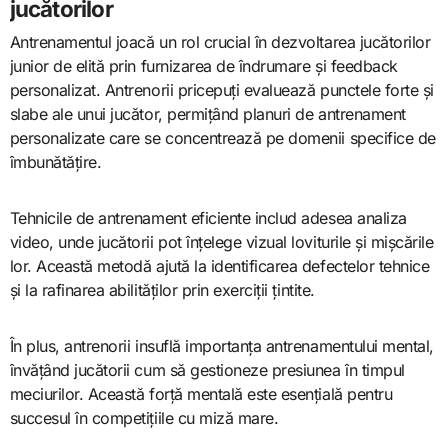
jucătorilor
Antrenamentul joacă un rol crucial în dezvoltarea jucătorilor
junior de elită prin furnizarea de îndrumare și feedback
personalizat. Antrenorii pricepuți evaluează punctele forte și
slabe ale unui jucător, permițând planuri de antrenament
personalizate care se concentrează pe domenii specifice de
îmbunătățire.
Tehnicile de antrenament eficiente includ adesea analiza
video, unde jucătorii pot înțelege vizual loviturile și mișcările
lor. Această metodă ajută la identificarea defectelor tehnice
și la rafinarea abilităților prin exerciții țintite.
În plus, antrenorii insuflă importanța antrenamentului mental,
învățând jucătorii cum să gestioneze presiunea în timpul
meciurilor. Această forță mentală este esențială pentru
succesul în competițiile cu miză mare.