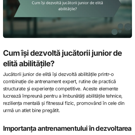
Cum își dezvoltă jucătorii junior de
elită abilitățile?
Jucătorii junior de elită își dezvoltă abilitățile printr-o
combinație de antrenament expert, rutine de practică
structurate și experiențe competitive. Aceste elemente
lucrează împreună pentru a îmbunătăți abilitățile tehnice,
reziliența mentală și fitnessul fizic, promovând în cele din
urmă un atlet bine pregătit.
Importanța antrenamentului în dezvoltarea